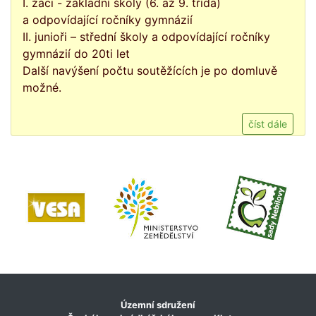
I. žáci - základní školy (6. až 9. třída)
a odpovídající ročníky gymnázií
II. junioři – střední školy a odpovídající ročníky
gymnázií do 20ti let
Další navýšení počtu soutěžících je po domluvě
možné.
číst dále
Územní sdružení