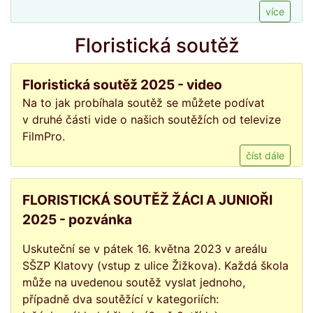
více
Floristická soutěž
Floristická soutěž 2025 - video
Na to jak probíhala soutěž se můžete podívat
v druhé části vide o našich soutěžích od televize
FilmPro.
číst dále
FLORISTICKÁ SOUTĚŽ ŽÁCI A JUNIOŘI
2025 - pozvánka
Uskuteční se v pátek 16. května 2023 v areálu
SŠZP Klatovy (vstup z ulice Žižkova). Každá škola
může na uvedenou soutěž vyslat jednoho,
případně dva soutěžící v kategoriích: