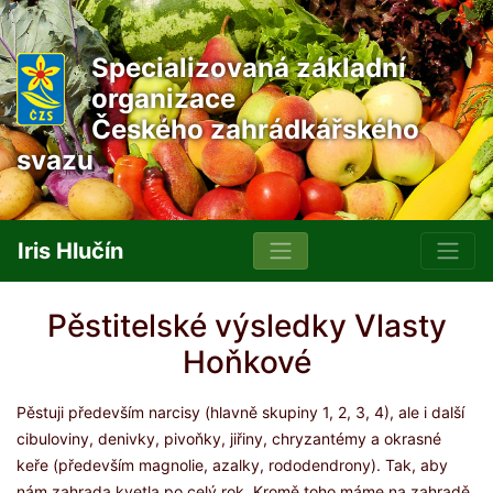
Specializovaná základní
organizace
Českého zahrádkářského
svazu
Iris Hlučín
Pěstitelské výsledky Vlasty
Hoňkové
Pěstuji především narcisy (hlavně skupiny 1, 2, 3, 4), ale i další
cibuloviny, denivky, pivoňky, jiřiny, chryzantémy a okrasné
keře (především magnolie, azalky, rododendrony). Tak, aby
nám zahrada kvetla po celý rok. Kromě toho máme na zahradě