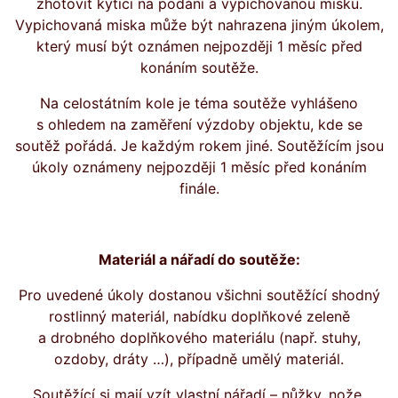
zhotovit kytici na podání a vypichovanou misku.
Vypichovaná miska může být nahrazena jiným úkolem,
který musí být oznámen nejpozději 1 měsíc před
konáním soutěže.
Na celostátním kole je téma soutěže vyhlášeno
s ohledem na zaměření výzdoby objektu, kde se
soutěž pořádá. Je každým rokem jiné. Soutěžícím jsou
úkoly oznámeny nejpozději 1 měsíc před konáním
finále.
Materiál a nářadí do soutěže:
Pro uvedené úkoly dostanou všichni soutěžící shodný
rostlinný materiál, nabídku doplňkové zeleně
a drobného doplňkového materiálu (např. stuhy,
ozdoby, dráty …), případně umělý materiál.
Soutěžící si mají vzít vlastní nářadí – nůžky, nože,