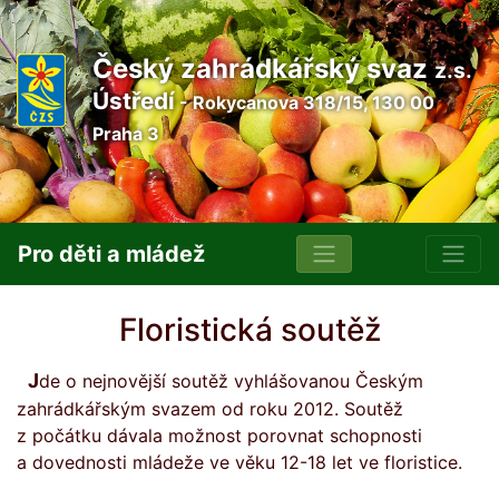
Český zahrádkářský svaz
z.s.
Ústředí
- Rokycanova 318/15, 130 00
Praha 3
Pro děti a mládež
Floristická soutěž
Jde o nejnovější soutěž vyhlášovanou Českým
zahrádkářským svazem od roku 2012. Soutěž
z počátku dávala možnost porovnat schopnosti
a dovednosti mládeže ve věku 12-18 let ve floristice.