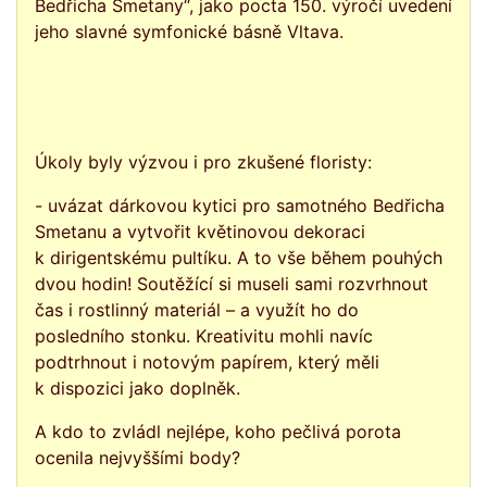
Bedřicha Smetany“, jako pocta 150. výročí uvedení
jeho slavné symfonické básně Vltava.
Úkoly byly výzvou i pro zkušené floristy:
- uvázat dárkovou kytici pro samotného Bedřicha
Smetanu a vytvořit květinovou dekoraci
k dirigentskému pultíku. A to vše během pouhých
dvou hodin! Soutěžící si museli sami rozvrhnout
čas i rostlinný materiál – a využít ho do
posledního stonku. Kreativitu mohli navíc
podtrhnout i notovým papírem, který měli
k dispozici jako doplněk.
A kdo to zvládl nejlépe, koho pečlivá porota
ocenila nejvyššími body?