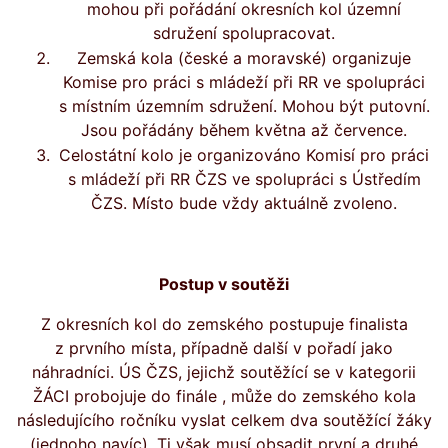
mohou při pořádání okresních kol územní
sdružení spolupracovat.
Zemská kola (české a moravské) organizuje
Komise pro práci s mládeží při RR ve spolupráci
s místním územním sdružení. Mohou být putovní.
Jsou pořádány během května až července.
Celostátní kolo je organizováno Komisí pro práci
s mládeží při RR ČZS ve spolupráci s Ústředím
ČZS. Místo bude vždy aktuálně zvoleno.
Postup v soutěži
Z okresních kol do zemského postupuje finalista
z prvního místa, případně další v pořadí jako
náhradníci. ÚS ČZS, jejichž soutěžící se v kategorii
ŽÁCI probojuje do finále , může do zemského kola
následujícího ročníku vyslat celkem dva soutěžící žáky
(jednoho navíc). Ti však musí obsadit první a druhé