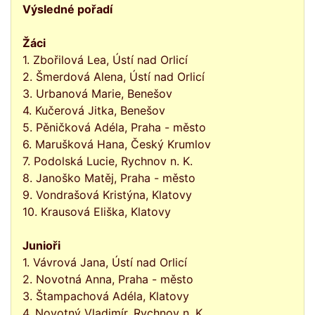
Výsledné pořadí
Žáci
1. Zbořilová Lea, Ústí nad Orlicí
2. Šmerdová Alena, Ústí nad Orlicí
3. Urbanová Marie, Benešov
4. Kučerová Jitka, Benešov
5. Pěničková Adéla, Praha - město
6. Marušková Hana, Český Krumlov
7. Podolská Lucie, Rychnov n. K.
8. Janoško Matěj, Praha - město
9. Vondrašová Kristýna, Klatovy
10. Krausová Eliška, Klatovy
Junioři
1. Vávrová Jana, Ústí nad Orlicí
2. Novotná Anna, Praha - město
3. Štampachová Adéla, Klatovy
4. Novotný Vladimír, Rychnov n. K.