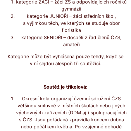
kategorie ŽÁCI – žáci ZŠ a odpovídajících ročníků
gymnázií
kategorie JUNIOŘI – žáci středních škol,
s výjimkou těch, ve kterých se studuje obor
floristika
kategorie SENIOŘI – dospělí z řad členů ČZS,
amatéři
Kategorie může být vyhlášena pouze tehdy, když se
v ní sejdou alespoň tři soutěžící.
Soutěž je tříkolová:
Okresní kola organizují územní sdružení ČZS
většinou smluvně v místních školách nebo jiných
výchovných zařízeních (DDM aj.) spolupracujících
s ČZS. Jsou pořádaná zpravidla koncem dubna
nebo počátkem května. Po vzájemné dohodě