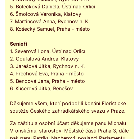
5. Bolečková Daniela, Ústí nad Orlicí
6. Šmolcová Veronika, Klatovy
7. Martincová Anna, Rychnov n. K.
8. Košecký Samuel, Praha - město
Senioři
1. Severová Ilona, Ústí nad Orlicí
2. Coufalová Andrea, Klatovy
3. Jarešová Jitka, Rychnov n. K.
4. Prechová Eva, Praha - město
5. Bendová Jana, Praha - město
6. Kučerová Jitka, Benešov
Děkujeme všem, kteří podpořili konání Floristické
soutěže Českého zahrádkářského svazu v Praze.
Za záštitu a osobní účast děkujeme panu
Michalu
Vronskému
, starostovi Městské části Praha 3, dále
pak panu
Patriku Nacherovi
, poslanci Parlamentu