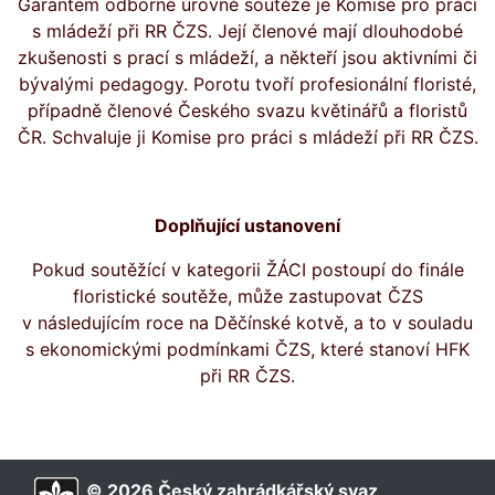
Garantem odborné úrovně soutěže je Komise pro práci
s mládeží při RR ČZS. Její členové mají dlouhodobé
zkušenosti s prací s mládeží, a někteří jsou aktivními či
bývalými pedagogy. Porotu tvoří profesionální floristé,
případně členové Českého svazu květinářů a floristů
ČR. Schvaluje ji Komise pro práci s mládeží při RR ČZS.
Doplňující ustanovení
Pokud soutěžící v kategorii ŽÁCI postoupí do finále
floristické soutěže, může zastupovat ČZS
v následujícím roce na Děčínské kotvě, a to v souladu
s ekonomickými podmínkami ČZS, které stanoví HFK
při RR ČZS.
© 2026 Český zahrádkářský svaz,