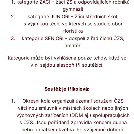
kategorie ŽÁCI – žáci ZŠ a odpovídajících ročníků
gymnázií
kategorie JUNIOŘI – žáci středních škol,
s výjimkou těch, ve kterých se studuje obor
floristika
kategorie SENIOŘI – dospělí z řad členů ČZS,
amatéři
Kategorie může být vyhlášena pouze tehdy, když se
v ní sejdou alespoň tři soutěžící.
Soutěž je tříkolová:
Okresní kola organizují územní sdružení ČZS
většinou smluvně v místních školách nebo jiných
výchovných zařízeních (DDM aj.) spolupracujících
s ČZS. Jsou pořádaná zpravidla koncem dubna
nebo počátkem května. Po vzájemné dohodě