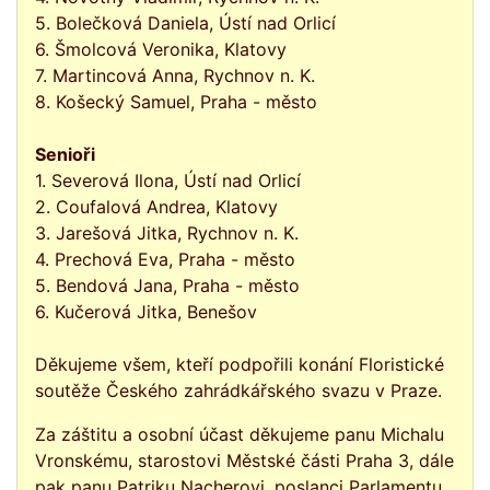
5. Bolečková Daniela, Ústí nad Orlicí
6. Šmolcová Veronika, Klatovy
7. Martincová Anna, Rychnov n. K.
8. Košecký Samuel, Praha - město
Senioři
1. Severová Ilona, Ústí nad Orlicí
2. Coufalová Andrea, Klatovy
3. Jarešová Jitka, Rychnov n. K.
4. Prechová Eva, Praha - město
5. Bendová Jana, Praha - město
6. Kučerová Jitka, Benešov
Děkujeme všem, kteří podpořili konání Floristické
soutěže Českého zahrádkářského svazu v Praze.
Za záštitu a osobní účast děkujeme panu
Michalu
Vronskému
, starostovi Městské části Praha 3, dále
pak panu
Patriku Nacherovi
, poslanci Parlamentu