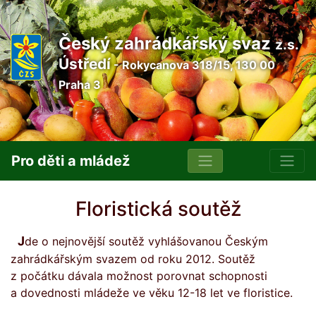
Český zahrádkářský svaz
z.s.
Ústředí
- Rokycanova 318/15, 130 00
Praha 3
Pro děti a mládež
Floristická soutěž
Jde o nejnovější soutěž vyhlášovanou Českým
zahrádkářským svazem od roku 2012. Soutěž
z počátku dávala možnost porovnat schopnosti
a dovednosti mládeže ve věku 12-18 let ve floristice.