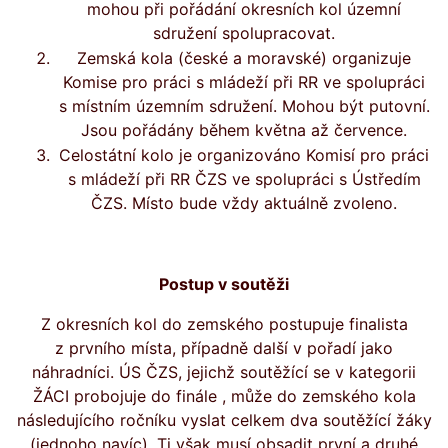
mohou při pořádání okresních kol územní
sdružení spolupracovat.
Zemská kola (české a moravské) organizuje
Komise pro práci s mládeží při RR ve spolupráci
s místním územním sdružení. Mohou být putovní.
Jsou pořádány během května až července.
Celostátní kolo je organizováno Komisí pro práci
s mládeží při RR ČZS ve spolupráci s Ústředím
ČZS. Místo bude vždy aktuálně zvoleno.
Postup v soutěži
Z okresních kol do zemského postupuje finalista
z prvního místa, případně další v pořadí jako
náhradníci. ÚS ČZS, jejichž soutěžící se v kategorii
ŽÁCI probojuje do finále , může do zemského kola
následujícího ročníku vyslat celkem dva soutěžící žáky
(jednoho navíc). Ti však musí obsadit první a druhé