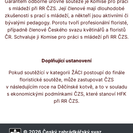
Garantem odborné úrovně soutěže je Komise pro práci
s mládeží při RR ČZS. Její členové mají dlouhodobé
zkušenosti s prací s mládeží, a někteří jsou aktivními či
bývalými pedagogy. Porotu tvoří profesionální floristé,
případně členové Českého svazu květinářů a floristů
ČR. Schvaluje ji Komise pro práci s mládeží při RR ČZS.
Doplňující ustanovení
Pokud soutěžící v kategorii ŽÁCI postoupí do finále
floristické soutěže, může zastupovat ČZS
v následujícím roce na Děčínské kotvě, a to v souladu
s ekonomickými podmínkami ČZS, které stanoví HFK
při RR ČZS.
© 2026 Český zahrádkářský svaz,