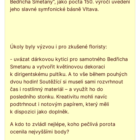
Bedřicha Smetany“, jako pocta 150. výročí uvedení
jeho slavné symfonické básně Vltava.
Úkoly byly výzvou i pro zkušené floristy:
- uvázat dárkovou kytici pro samotného Bedřicha
Smetanu a vytvořit květinovou dekoraci
k dirigentskému pultíku. A to vše během pouhých
dvou hodin! Soutěžící si museli sami rozvrhnout
čas i rostlinný materiál – a využít ho do
posledního stonku. Kreativitu mohli navíc
podtrhnout i notovým papírem, který měli
k dispozici jako doplněk.
A kdo to zvládl nejlépe, koho pečlivá porota
ocenila nejvyššími body?