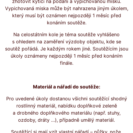
zhotovit kytici na podání a vypichovanou misku.
Vypichovaná miska může být nahrazena jiným úkolem,
který musí být oznámen nejpozději 1 měsíc před
konáním soutěže.
Na celostátním kole je téma soutěže vyhlášeno
s ohledem na zaměření výzdoby objektu, kde se
soutěž pořádá. Je každým rokem jiné. Soutěžícím jsou
úkoly oznámeny nejpozději 1 měsíc před konáním
finále.
Materiál a nářadí do soutěže:
Pro uvedené úkoly dostanou všichni soutěžící shodný
rostlinný materiál, nabídku doplňkové zeleně
a drobného doplňkového materiálu (např. stuhy,
ozdoby, dráty …), případně umělý materiál.
Soutěžící si mají vzít vlastní nářadí – nůžky, nože,