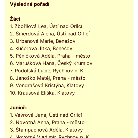
Výsledné pořadí
Žáci
1. Zbořilová Lea, Ústí nad Orlicí
2. Šmerdová Alena, Ústí nad Orlicí
3. Urbanová Marie, Benešov
4. Kučerová Jitka, Benešov
5. Pěničková Adéla, Praha - město
6. Marušková Hana, Český Krumlov
7. Podolská Lucie, Rychnov n. K.
8. Janoško Matěj, Praha - město
9. Vondrašová Kristýna, Klatovy
10. Krausová Eliška, Klatovy
Junioři
1. Vávrová Jana, Ústí nad Orlicí
2. Novotná Anna, Praha - město
3. Štampachová Adéla, Klatovy
4. Novotný Vladimír, Rychnov n. K.