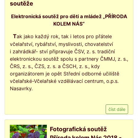
soutěže
Elektronická soutěž pro děti a mládež „PŘÍRODA
KOLEM NÁS“
Tak jako každý rok, tak i letos pro přátele
včelařství, rybářství, myslivosti, chovatelství
i zahrádkář- ství připravuje ČSV, z. s. tradiční
elektronickou soutěž spolu s partnery ČMMJ, z. s.,
ČRS, z. s., ČZS, z. s. a ČSCH, z. s., kdy
organizátorem je opět Střední odborné učiliště
včelařské-Včelařské vzdělá­vací centrum, o.p.s.
Nasavrky.
číst dále
Fotografická soutěž
Příroda kolem Nás 2018 -