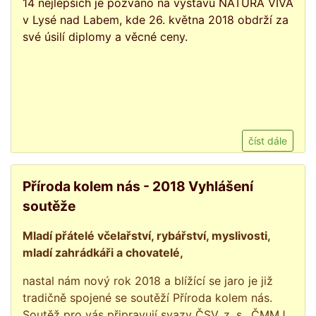
14 nejlepších je pozváno na výstavu NATURA VIVA
v Lysé nad Labem, kde 26. května 2018 obdrží za
své úsilí diplomy a věcné ceny.
číst dále
Příroda kolem nás - 2018 Vyhlášení
soutěže
Mladí přátelé včelařství, rybářství, myslivosti,
mladí zahrádkáři a chovatelé,
nastal nám nový rok 2018 a blížící se jaro je již
tradičně spojené se soutěží Příroda kolem nás.
Soutěž pro vás připravují svazy ČSV, z. s., ČMMJ,